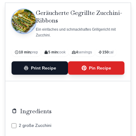
Geräucherte Gegrillte Zucchini-
Ribbons
Ein einfaches und schmackhaftes Grillgericht mit
Zucchini.
10 min
prep
5 min
cook
4
servings
150
cal
Print Recipe
Pin Recipe
Ingredients
2 große Zucchini