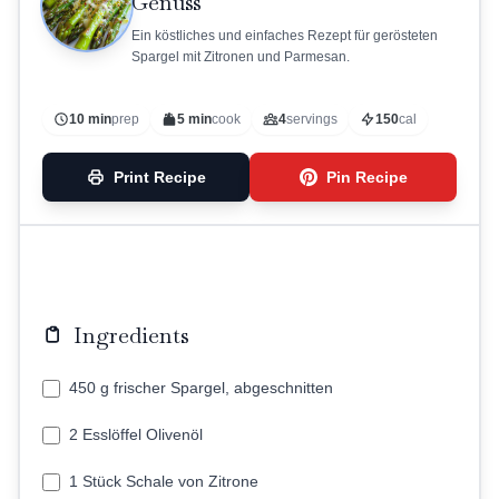
Genuss
Ein köstliches und einfaches Rezept für gerösteten
Spargel mit Zitronen und Parmesan.
10 min
prep
5 min
cook
4
servings
150
cal
Print Recipe
Pin Recipe
Ingredients
450 g frischer Spargel, abgeschnitten
2 Esslöffel Olivenöl
1 Stück Schale von Zitrone