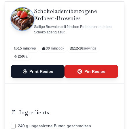
Schokoladenüberzogene
Erdbeer-Brownies
Saftige Brownies mit frischen Erdbeeren und einer
Schokoladenglasur.
15 min
prep
30 min
cook
12-16
servings
250
cal
Print Recipe
Pin Recipe
Ingredients
240 g ungesalzene Butter, geschmolzen