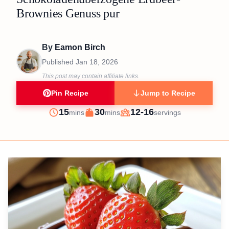
Brownies Genuss pur
By
Eamon Birch
Published
Jan 18, 2026
This post may contain affiliate links.
Pin Recipe
Jump to Recipe
minutes
minutes
15
30
12-16
mins
mins
servings
Prep
Cook
Servings