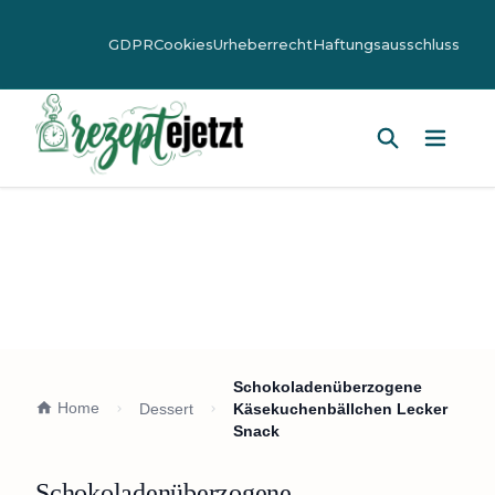
GDPR
Cookies
Urheberrecht
Haftungsausschluss
Hauptm
Schokoladenüberzogene
Home
Dessert
Käsekuchenbällchen Lecker
Snack
Schokoladenüberzogene