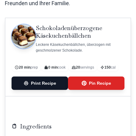
Freunden und Ihrer Familie.
Schokoladenüberzogene
Käsekuchenbällchen
Leckere Käsekuchenbällchen, überzogen mit
geschmolzener Schokolade.
20 min
prep
0 min
cook
20
servings
150
cal
Print Recipe
Pin Recipe
Ingredients