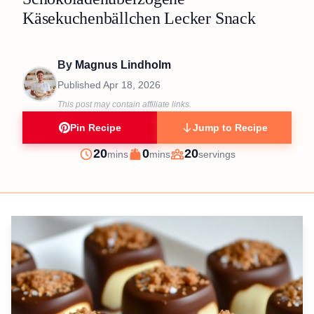
Käsekuchenbällchen Lecker Snack
By
Magnus Lindholm
Published
Apr 18, 2026
This post may contain affiliate links.
Pin Recipe
Jump to Recipe
minutes
minutes
20
0
20
mins
mins
servings
Prep
Cook
Servings