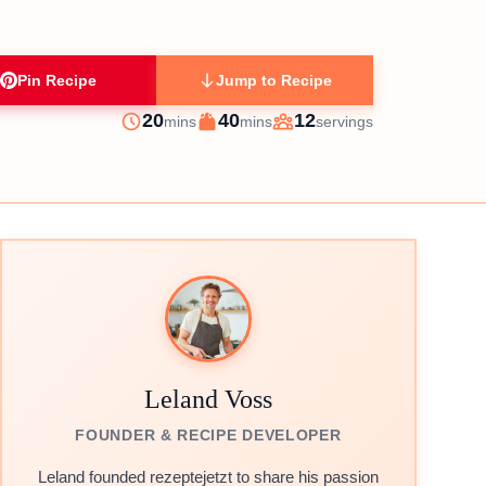
Pin Recipe
Jump to Recipe
minutes
minutes
20
40
12
mins
mins
servings
Prep
Cook
Servings
Leland Voss
FOUNDER & RECIPE DEVELOPER
Leland founded rezeptejetzt to share his passion