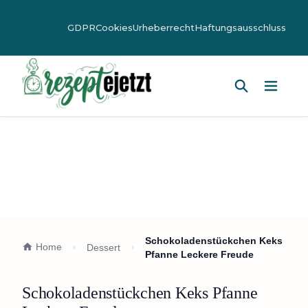
GDPR
Cookies
Urheberrecht
Haftungsausschluss
Hauptm
Schokoladenstückchen Keks
Home
Dessert
Pfanne Leckere Freude
Schokoladenstückchen Keks Pfanne