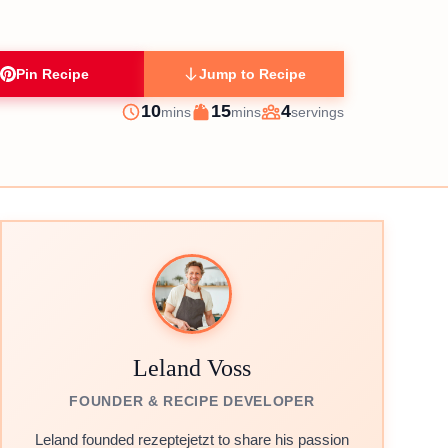
Pin Recipe
Jump to Recipe
minutes
minutes
10
15
4
mins
mins
servings
Prep
Cook
Servings
Leland Voss
FOUNDER & RECIPE DEVELOPER
Leland founded rezeptejetzt to share his passion