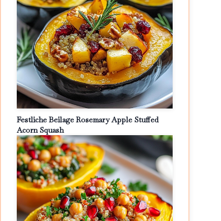
Festliche Beilage Rosemary Apple Stuffed
Acorn Squash