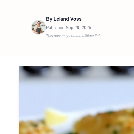
By
Leland Voss
Published
Sep 29, 2025
This post may contain affiliate links.