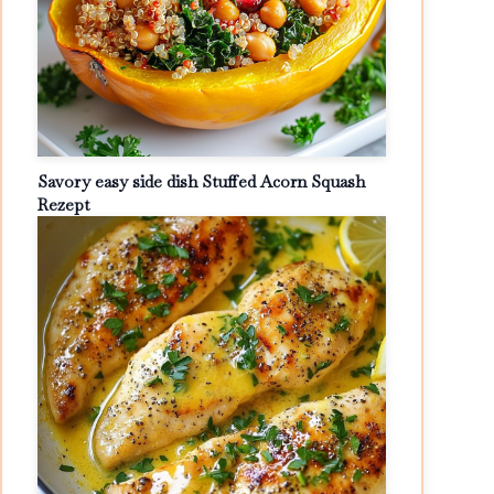
Savory easy side dish Stuffed Acorn Squash
Rezept