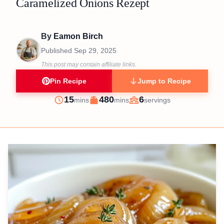
Caramelized Onions Rezept
By
Eamon Birch
Published
Sep 29, 2025
This post may contain affiliate links.
Pin Recipe
Jump to Recipe
minutes
minutes
15
480
6
mins
mins
servings
Prep
Cook
Servings