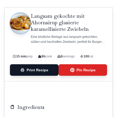
Langsam gekochte mit
Ahornsirup glasierte
karamellisierte Zwiebeln
Eine köstliche Beilage aus langsam gekochten,
süßen und herzhaften Zwiebeln, perfekt für Burger
oder als Appetizer.
15 min
prep
8h
cook
6
servings
100
cal
Print Recipe
Pin Recipe
Ingredients