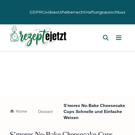
GDPR
Cookies
Urheberrecht
Haftungsausschluss
Hauptm
S’mores No-Bake Cheesecake
Home
Dessert
Cups Schnelle und Einfache
Weisen
S’mores No-Bake Cheesecake Cups