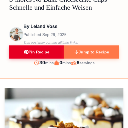
Schnelle und Einfache Weisen
By
Leland Voss
Published
Sep 29, 2025
This post may contain affiliate links.
Pin Recipe
Jump to Recipe
minutes
minutes
30
0
6
mins
mins
servings
Prep
Cook
Servings