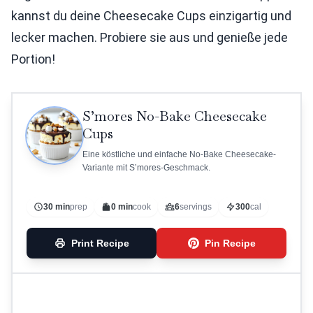
kannst du deine Cheesecake Cups einzigartig und
lecker machen. Probiere sie aus und genieße jede
Portion!
S’mores No-Bake Cheesecake
Cups
Eine köstliche und einfache No-Bake Cheesecake-
Variante mit S’mores-Geschmack.
30 min
prep
0 min
cook
6
servings
300
cal
Print Recipe
Pin Recipe