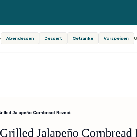
e
Ü
Abendessen
Dessert
Getränke
Vorspeisen
Grilled Jalapeño Cornbread Rezept
 Grilled Jalapeño Cornbread