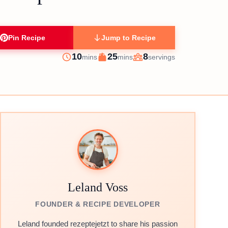
Pin Recipe
Jump to Recipe
minutes
minutes
10
25
8
mins
mins
servings
Prep
Cook
Servings
Leland Voss
FOUNDER & RECIPE DEVELOPER
Leland founded rezeptejetzt to share his passion