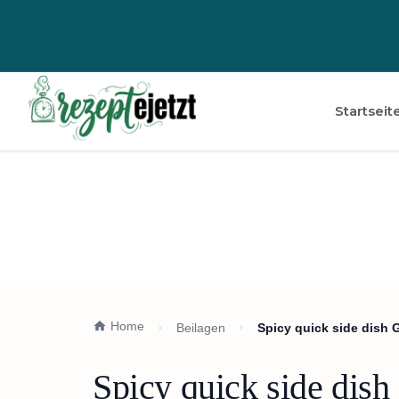
Startseit
Home
Beilagen
Spicy quick side dish 
Spicy quick side dish