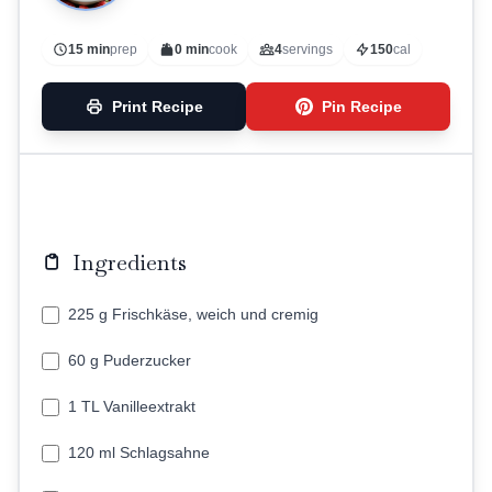
15 min
prep
0 min
cook
4
servings
150
cal
Print Recipe
Pin Recipe
Ingredients
225 g Frischkäse, weich und cremig
60 g Puderzucker
1 TL Vanilleextrakt
120 ml Schlagsahne