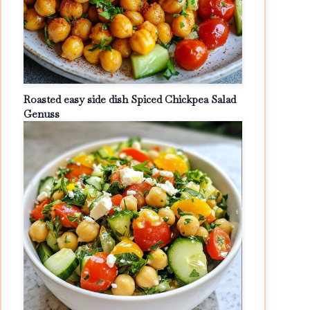
Roasted easy side dish Spiced Chickpea Salad
Genuss