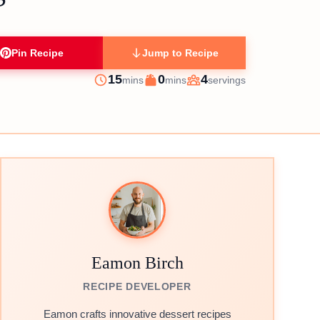
Pin Recipe
Jump to Recipe
minutes
minutes
15
0
4
mins
mins
servings
Prep
Cook
Servings
Eamon Birch
RECIPE DEVELOPER
Eamon crafts innovative dessert recipes