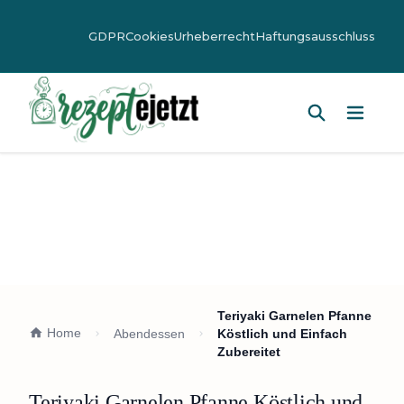
GDPR
Cookies
Urheberrecht
Haftungsausschluss
Hauptm
Teriyaki Garnelen Pfanne
Home
Abendessen
Köstlich und Einfach
Zubereitet
Teriyaki Garnelen Pfanne Köstlich und