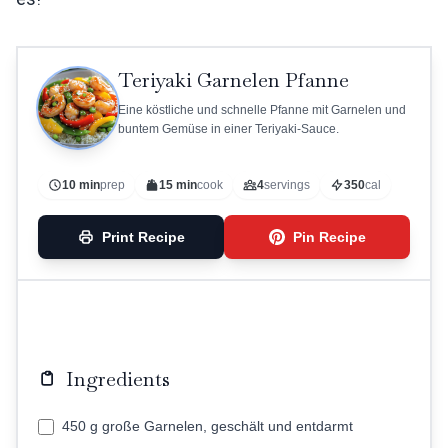
Teriyaki Garnelen Pfanne
Eine köstliche und schnelle Pfanne mit Garnelen und
buntem Gemüse in einer Teriyaki-Sauce.
10 min
prep
15 min
cook
4
servings
350
cal
Print Recipe
Pin Recipe
Ingredients
450 g große Garnelen, geschält und entdarmt