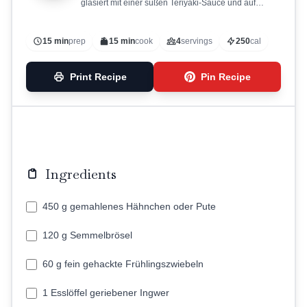
glasiert mit einer süßen Teriyaki-Sauce und auf
Spießen gegrillt.
15 min
prep
15 min
cook
4
servings
250
cal
Print Recipe
Pin Recipe
Ingredients
450 g gemahlenes Hähnchen oder Pute
120 g Semmelbrösel
60 g fein gehackte Frühlingszwiebeln
1 Esslöffel geriebener Ingwer