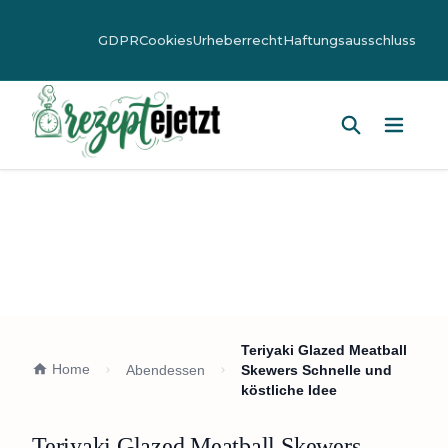
GDPR
Cookies
Urheberrecht
Haftungsausschluss
Hauptm
Teriyaki Glazed Meatball
Home
Abendessen
Skewers Schnelle und
köstliche Idee
Teriyaki Glazed Meatball Skewers