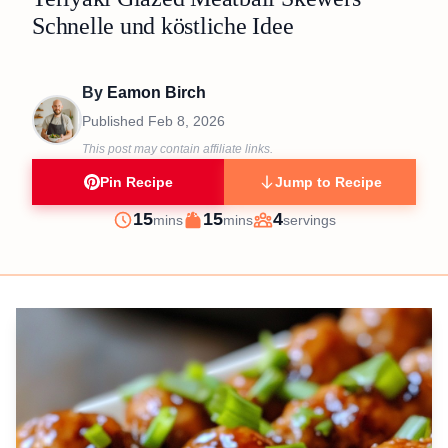
Schnelle und köstliche Idee
By
Eamon Birch
Published
Feb 8, 2026
This post may contain affiliate links.
Pin Recipe
Jump to Recipe
minutes
minutes
15
15
4
mins
mins
servings
Prep
Cook
Servings