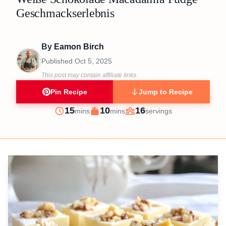
Geschmackserlebnis
By
Eamon Birch
Published
Oct 5, 2025
This post may contain affiliate links.
Pin Recipe
Jump to Recipe
minutes
minutes
15
10
16
mins
mins
servings
Prep
Cook
Servings