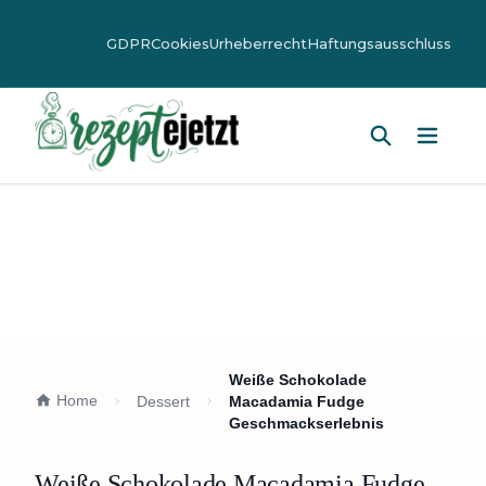
GDPR
Cookies
Urheberrecht
Haftungsausschluss
Hauptm
Weiße Schokolade
Home
Dessert
Macadamia Fudge
Geschmackserlebnis
Weiße Schokolade Macadamia Fudge