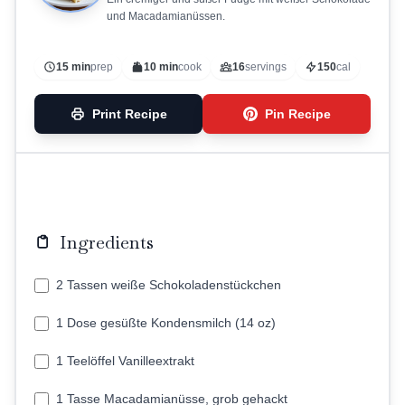
und Macadamianüssen.
15 min
prep
10 min
cook
16
servings
150
cal
Print Recipe
Pin Recipe
Ingredients
2 Tassen weiße Schokoladenstückchen
1 Dose gesüßte Kondensmilch (14 oz)
1 Teelöffel Vanilleextrakt
1 Tasse Macadamianüsse, grob gehackt