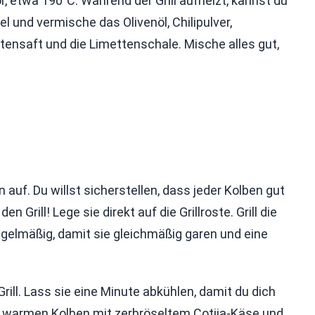
or, etwa 190°C. Während der Grill aufheizt, kannst du
 und vermische das Olivenöl, Chilipulver,
tensaft und die Limettenschale. Mische alles gut,
auf. Du willst sicherstellen, dass jeder Kolben gut
n Grill! Lege sie direkt auf die Grillroste. Grill die
egelmäßig, damit sie gleichmäßig garen und eine
ill. Lass sie eine Minute abkühlen, damit du dich
e warmen Kolben mit zerbröseltem Cotija-Käse und