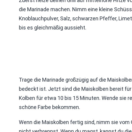
Zuerst heize deinen Grill auf mittelhohe Hitze v
die Marinade machen. Nimm eine kleine Schüssel
Knoblauchpulver, Salz, schwarzen Pfeffer, Limet
bis es gleichmäßig aussieht.
Trage die Marinade großzügig auf die Maiskolben 
bedeckt ist. Jetzt sind die Maiskolben bereit für de
Kolben für etwa 10 bis 15 Minuten. Wende sie r
schöne Farbe bekommen.
Wenn die Maiskolben fertig sind, nimm sie vom Gr
nicht verbrennst. Wenn du magst, kannst du di