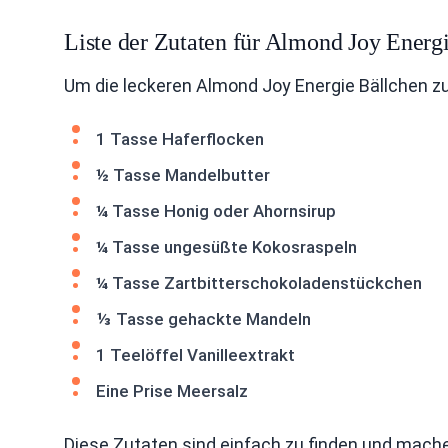
Liste der Zutaten für Almond Joy Energ
Um die leckeren Almond Joy Energie Bällchen zu
1 Tasse Haferflocken
½ Tasse Mandelbutter
¼ Tasse Honig oder Ahornsirup
¼ Tasse ungesüßte Kokosraspeln
¼ Tasse Zartbitterschokoladenstückchen
⅓ Tasse gehackte Mandeln
1 Teelöffel Vanilleextrakt
Eine Prise Meersalz
Diese Zutaten sind einfach zu finden und mache