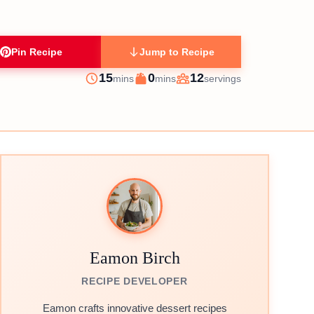
Pin Recipe
Jump to Recipe
minutes
minutes
15
0
12
mins
mins
servings
Prep
Cook
Servings
Eamon Birch
RECIPE DEVELOPER
Eamon crafts innovative dessert recipes