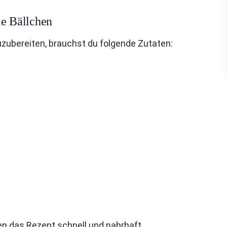
ie Bällchen
zubereiten, brauchst du folgende Zutaten:
n das Rezept schnell und nahrhaft.