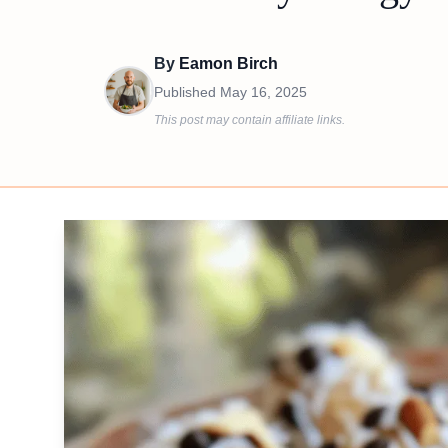
By
Eamon Birch
Published
May 16, 2025
This post may contain affiliate links.