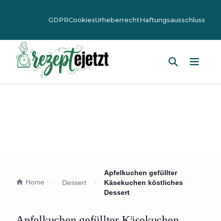
GDPR
Cookies
Urheberrecht
Haftungsausschluss
Hauptm
Apfelkuchen gefüllter
Home
Dessert
Käsekuchen köstliches
Dessert
Apfelkuchen gefüllter Käsekuchen