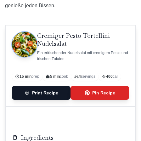
genieße jeden Bissen.
Cremiger Pesto Tortellini
Nudelsalat
Ein erfrischender Nudelsalat mit cremigem Pesto und
frischen Zutaten.
15 min
prep
5 min
cook
4
servings
400
cal
Print Recipe
Pin Recipe
Ingredients