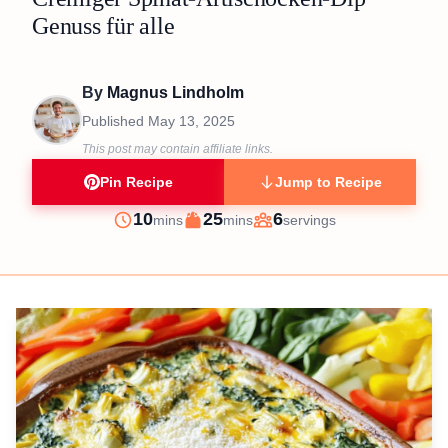
Genuss für alle
By
Magnus Lindholm
Published
May 13, 2025
This post may contain affiliate links.
Pin Recipe
Jump to Recipe
minutes
minutes
10
25
6
mins
mins
servings
Prep
Cook
Servings