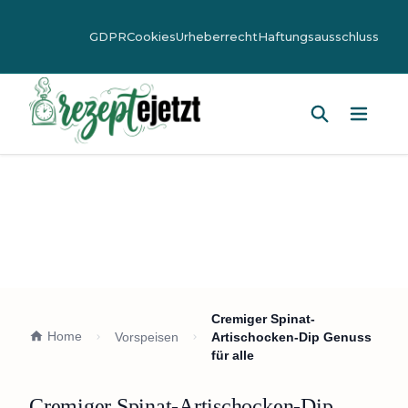
GDPR
Cookies
Urheberrecht
Haftungsausschluss
Hauptm
Cremiger Spinat-
Home
Vorspeisen
Artischocken-Dip Genuss
für alle
Cremiger Spinat-Artischocken-Dip