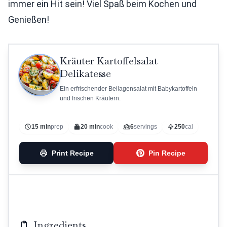
immer ein Hit sein! Viel Spaß beim Kochen und
Genießen!
Kräuter Kartoffelsalat
Delikatesse
Ein erfrischender Beilagensalat mit Babykartoffeln
und frischen Kräutern.
15 min
prep
20 min
cook
6
servings
250
cal
Print Recipe
Pin Recipe
Ingredients