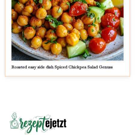
Roasted easy side dish Spiced Chickpea Salad Genuss