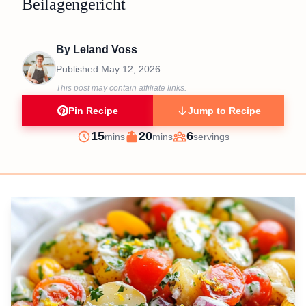
Beilagengericht
By
Leland Voss
Published
May 12, 2026
This post may contain affiliate links.
Pin Recipe
Jump to Recipe
minutes
minutes
15
20
6
mins
mins
servings
Prep
Cook
Servings