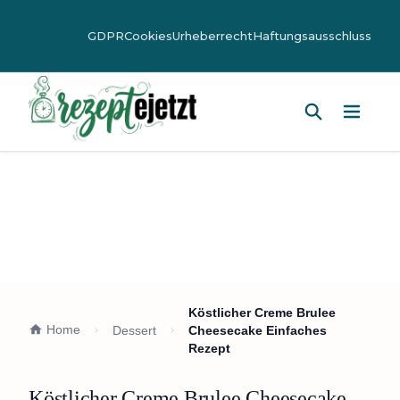
GDPR
Cookies
Urheberrecht
Haftungsausschluss
Hauptm
Köstlicher Creme Brulee
Home
Dessert
Cheesecake Einfaches
Rezept
Köstlicher Creme Brulee Cheesecake