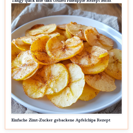
Tangy quick side dish Grilled Pineapple Rezept leicht
Einfache Zimt-Zucker gebackene Apfelchips Rezept