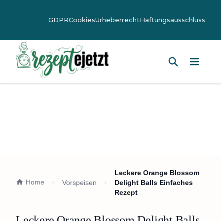
GDPR
Cookies
Urheberrecht
Haftungsausschluss
Hauptm
Leckere Orange Blossom
Home
Vorspeisen
Delight Balls Einfaches
Rezept
Leckere Orange Blossom Delight Balls