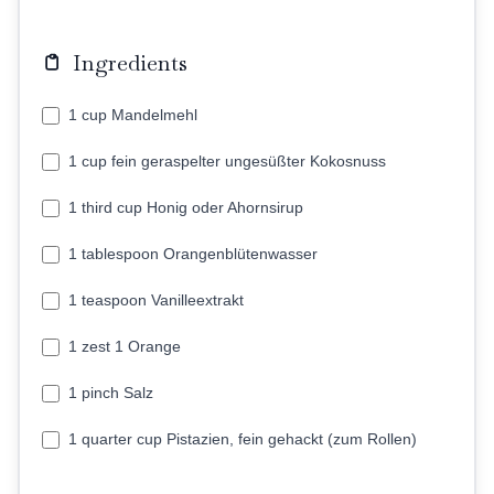
Ingredients
1 cup Mandelmehl
1 cup fein geraspelter ungesüßter Kokosnuss
1 third cup Honig oder Ahornsirup
1 tablespoon Orangenblütenwasser
1 teaspoon Vanilleextrakt
1 zest 1 Orange
1 pinch Salz
1 quarter cup Pistazien, fein gehackt (zum Rollen)