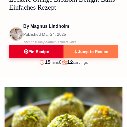
Einfaches Rezept
By
Magnus Lindholm
Published
Mar 24, 2025
This post may contain affiliate links.
Pin Recipe
Jump to Recipe
minutes
15
12
0
mins
servings
Prep
Servings