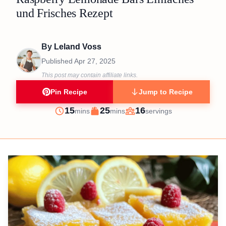
und Frisches Rezept
By
Leland Voss
Published
Apr 27, 2025
This post may contain affiliate links.
Pin Recipe
Jump to Recipe
minutes
minutes
15
25
16
mins
mins
servings
Prep
Cook
Servings