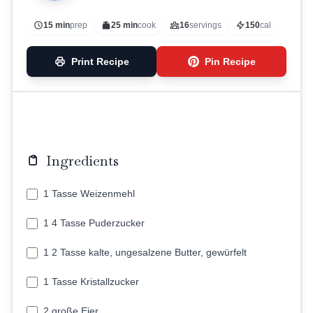
15 min
prep
25 min
cook
16
servings
150
cal
Print Recipe
Pin Recipe
Ingredients
1 Tasse Weizenmehl
1 4 Tasse Puderzucker
1 2 Tasse kalte, ungesalzene Butter, gewürfelt
1 Tasse Kristallzucker
2 große Eier