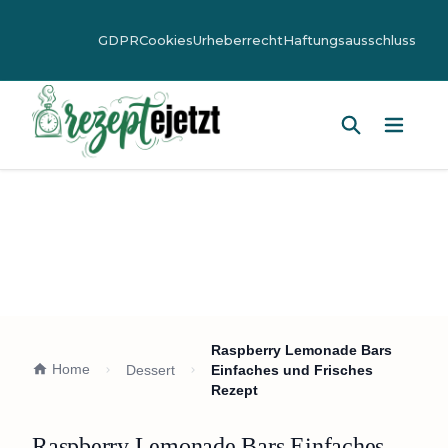
GDPR
Cookies
Urheberrecht
Haftungsausschluss
Hauptm
Raspberry Lemonade Bars
Home
Dessert
Einfaches und Frisches
Rezept
Raspberry Lemonade Bars Einfaches