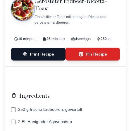
Gerösteter Erdbeer-Ricotta-
Toast
Ein köstlicher Toast mit cremigem Ricotta und
gerösteten Erdbeeren.
10 min
prep
25 min
cook
4
servings
250
cal
Print Recipe
Pin Recipe
Ingredients
250 g frische Erdbeeren, geviertelt
2 EL Honig oder Agavensirup