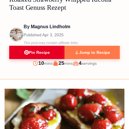
Toast Genuss Rezept
By
Magnus Lindholm
Published
Apr 3, 2025
This post may contain affiliate links.
Pin Recipe
Jump to Recipe
minutes
minutes
10
25
4
mins
mins
servings
Prep
Cook
Servings