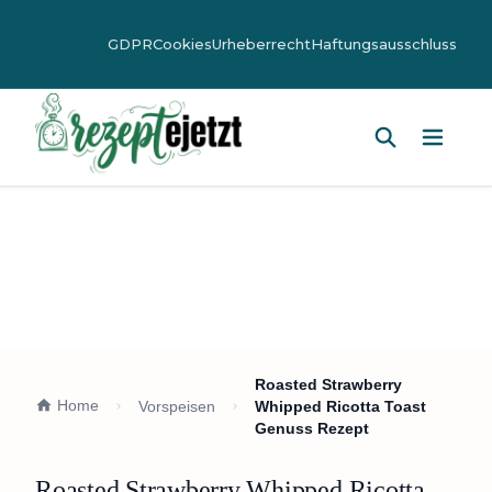
GDPR
Cookies
Urheberrecht
Haftungsausschluss
Hauptm
Roasted Strawberry
Home
Vorspeisen
Whipped Ricotta Toast
Genuss Rezept
Roasted Strawberry Whipped Ricotta