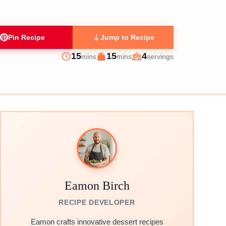
Pin Recipe
Jump to Recipe
minutes
minutes
15
15
4
mins
mins
servings
Prep
Cook
Servings
Eamon Birch
RECIPE DEVELOPER
Eamon crafts innovative dessert recipes