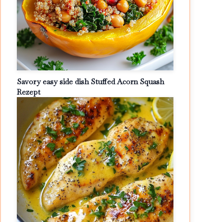
Savory easy side dish Stuffed Acorn Squash
Rezept