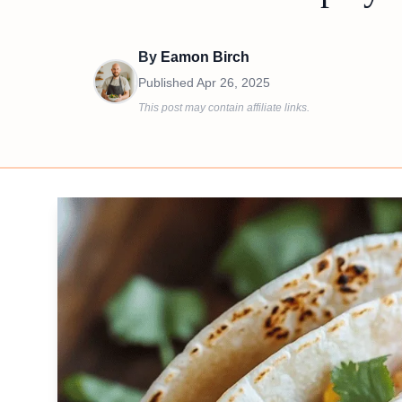
By
Eamon Birch
Published
Apr 26, 2025
This post may contain affiliate links.