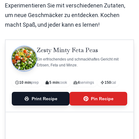
Experimentieren Sie mit verschiedenen Zutaten,
um neue Geschmäcker zu entdecken. Kochen
macht Spaß, und jeder kann es lernen!
Zesty Minty Feta Peas
Ein erfrischendes und schmackhaftes Gericht mit
Erbsen, Feta und Minze.
10 min
prep
5 min
cook
4
servings
150
cal
Print Recipe
Pin Recipe