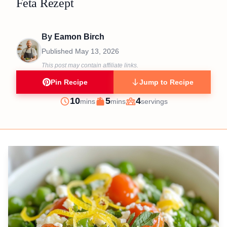
Feta Rezept
By
Eamon Birch
Published
May 13, 2026
This post may contain affiliate links.
Pin Recipe
Jump to Recipe
minutes
minutes
10
5
4
mins
mins
servings
Prep
Cook
Servings