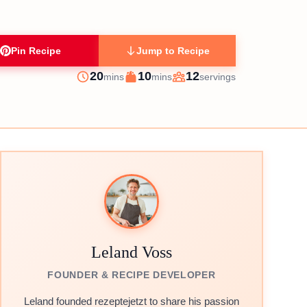
Pin Recipe
Jump to Recipe
minutes
minutes
20
10
12
mins
mins
servings
Prep
Cook
Servings
Leland Voss
FOUNDER & RECIPE DEVELOPER
Leland founded rezeptejetzt to share his passion