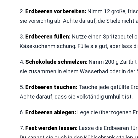
2.
Erdbeeren vorbereiten:
Nimm 12 große, fris
sie vorsichtig ab. Achte darauf, die Stiele nicht
3.
Erdbeeren füllen:
Nutze einen Spritzbeutel od
Käsekuchenmischung. Fülle sie gut, aber lass di
4.
Schokolade schmelzen:
Nimm 200 g Zartbitt
sie zusammen in einem Wasserbad oder in der Mik
5.
Erdbeeren tauchen:
Tauche jede gefüllte Er
Achte darauf, dass sie vollständig umhüllt ist.
6.
Erdbeeren ablegen:
Lege die überzogenen Erd
7.
Fest werden lassen:
Lasse die Erdbeeren fü
Du kannst sie auch in den Kühlschrank stellen,