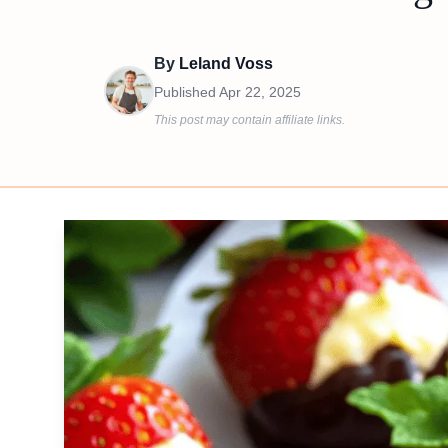
By
Leland Voss
Published
Apr 22, 2025
This post may contain affiliate links.