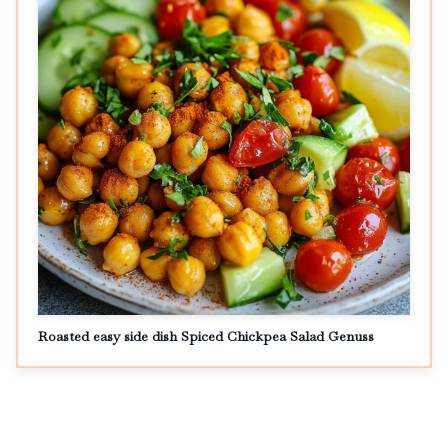
Roasted easy side dish Spiced Chickpea Salad Genuss