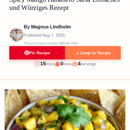
und Würziges Rezept
By
Magnus Lindholm
Published
Aug 7, 2025
This post may contain affiliate links.
Pin Recipe
Jump to Recipe
minutes
minutes
15
0
4
mins
mins
servings
Prep
Cook
Servings