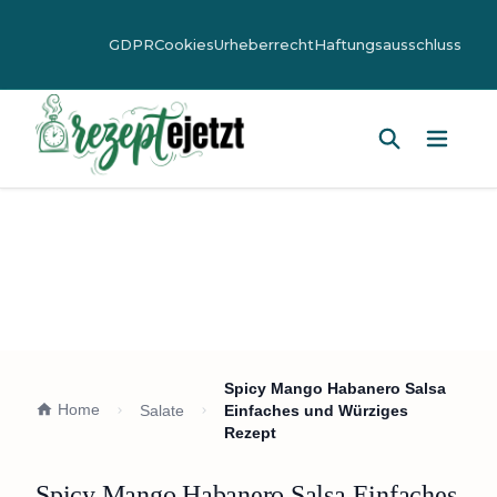
GDPR
Cookies
Urheberrecht
Haftungsausschluss
Hauptm
Spicy Mango Habanero Salsa
Home
Salate
Einfaches und Würziges
Rezept
Spicy Mango Habanero Salsa Einfaches