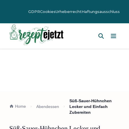
GDPR
Cookies
Urheberrecht
Haftungsausschluss
Hauptm
Süß-Sauer-Hühnchen
Home
Abendessen
Lecker und Einfach
Zubereiten
Süß-Sauer-Hühnchen Lecker und