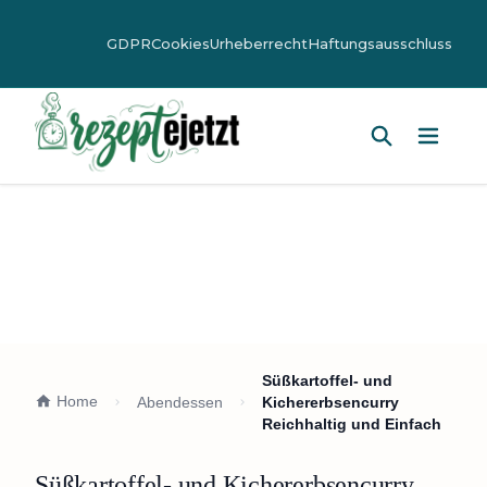
GDPR
Cookies
Urheberrecht
Haftungsausschluss
Hauptm
Süßkartoffel- und
Home
Abendessen
Kichererbsencurry
Reichhaltig und Einfach
Süßkartoffel- und Kichererbsencurry