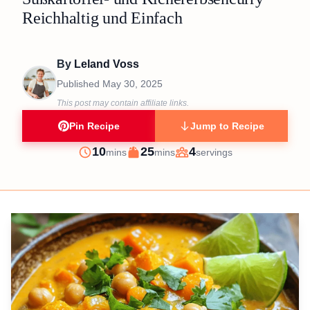
Reichhaltig und Einfach
By
Leland Voss
Published
May 30, 2025
This post may contain affiliate links.
Pin Recipe
Jump to Recipe
minutes
minutes
10
25
4
mins
mins
servings
Prep
Cook
Servings