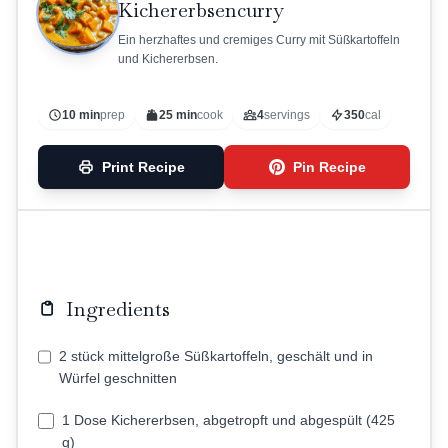
Kichererbsencurry
Ein herzhaftes und cremiges Curry mit Süßkartoffeln
und Kichererbsen.
10 min
prep
25 min
cook
4
servings
350
cal
Print Recipe
Pin Recipe
Ingredients
2 stück mittelgroße Süßkartoffeln, geschält und in
Würfel geschnitten
1 Dose Kichererbsen, abgetropft und abgespült (425
g)