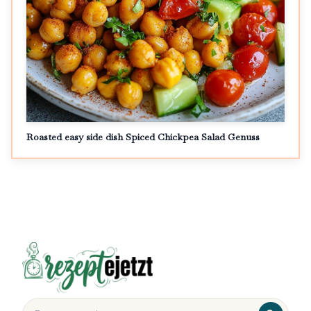
Roasted easy side dish Spiced Chickpea Salad Genuss