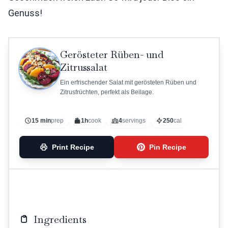
Genuss!
Gerösteter Rüben- und
Zitrussalat
Ein erfrischender Salat mit gerösteten Rüben und
Zitrusfrüchten, perfekt als Beilage.
15 min
prep
1h
cook
4
servings
250
cal
Print Recipe
Pin Recipe
Ingredients