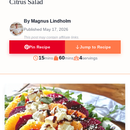
Citrus Salad
By
Magnus Lindholm
Published
May 17, 2026
This post may contain affiliate links.
Pin Recipe
Jump to Recipe
minutes
minutes
15
60
4
mins
mins
servings
Prep
Cook
Servings