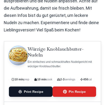
ausprobieren und die Nudeln anpassen. Achte auf
die Aufbewahrung, damit sie frisch bleiben. Mit
diesen Infos bist du gut gerüstet, um leckere
Nudeln zu machen. Experimentiere und finde deine
Lieblingsversion! Viel Spaß beim Kochen!
Würzige Knoblauchbutter-
Nudeln
Ein einfaches und schmackhaftes Nudelgericht mit
würziger Knoblauchbutter.
10 min
prep
10 min
cook
2-3
servings
450
cal
Print Recipe
Pin Recipe