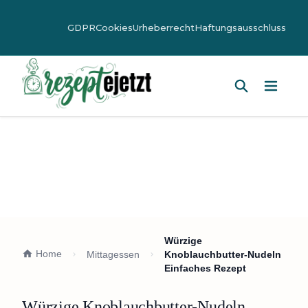
GDPR
Cookies
Urheberrecht
Haftungsausschluss
Hauptm
Würzige
Home
Mittagessen
Knoblauchbutter-Nudeln
Einfaches Rezept
Würzige Knoblauchbutter-Nudeln