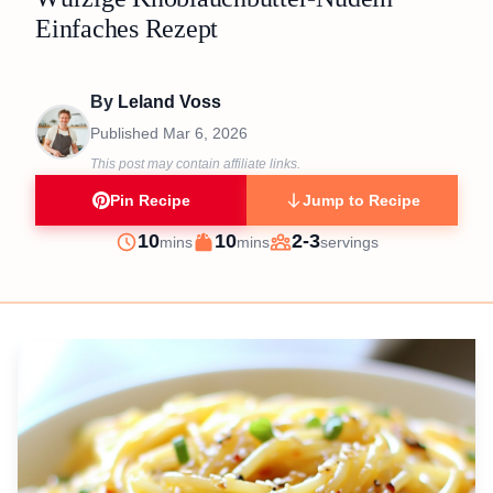
Einfaches Rezept
By
Leland Voss
Published
Mar 6, 2026
This post may contain affiliate links.
Pin Recipe
Jump to Recipe
minutes
minutes
10
10
2-3
mins
mins
servings
Prep
Cook
Servings