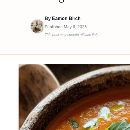
By
Eamon Birch
Published
May 6, 2025
This post may contain affiliate links.