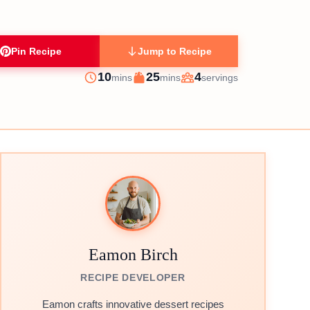
Pin Recipe
Jump to Recipe
minutes
minutes
10
25
4
mins
mins
servings
Prep
Cook
Servings
Eamon Birch
RECIPE DEVELOPER
Eamon crafts innovative dessert recipes